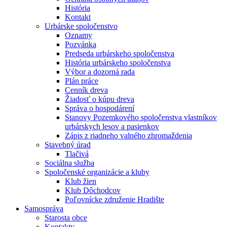
História
Kontakt
Urbárske spoločenstvo
Oznamy
Pozvánka
Predseda urbárskeho spoločenstva
História urbárskeho spoločenstva
Výbor a dozorná rada
Plán práce
Cenník dreva
Žiadosť o kúpu dreva
Správa o hospodárení
Stanovy Pozemkového spoločenstva vlastníkov
urbárskych lesov a pasienkov
Zápis z riadneho valného zhromaždenia
Stavebný úrad
Tlačivá
Sociálna služba
Spoločenské organizácie a kluby
Klub žien
Klub Dôchodcov
Poľovnícke združenie Hradište
Samospráva
Starosta obce
Kontakty