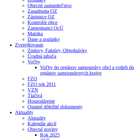
Obecné zastupiteľstvo
Zasadnutia OZ
Zápisnice OZ
Kontrolór obce
Zamestnanci OcÚ
Matrika
Dane a poplatky
Zverejňovanie
Zmluvy, Faktúry, Objednávky
Úradná tabuľa
Voľby
Voľby do orgánov samosprávy obcí a volieb do
orgánov samosprávnych krajov
FZO
FZO rok 2011
VZN
Tlačivá
Hospodárenie
Ostatné dôležité dokumenty
Aktuality
Aktuality
Kalendár akcií
Obecné noviny
Rok 2025