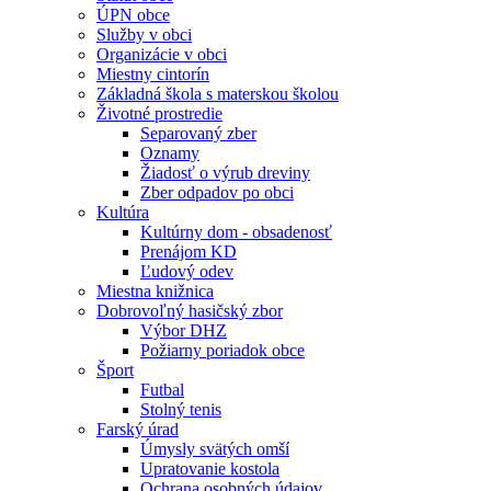
ÚPN obce
Služby v obci
Organizácie v obci
Miestny cintorín
Základná škola s materskou školou
Životné prostredie
Separovaný zber
Oznamy
Žiadosť o výrub dreviny
Zber odpadov po obci
Kultúra
Kultúrny dom - obsadenosť
Prenájom KD
Ľudový odev
Miestna knižnica
Dobrovoľný hasičský zbor
Výbor DHZ
Požiarny poriadok obce
Šport
Futbal
Stolný tenis
Farský úrad
Úmysly svätých omší
Upratovanie kostola
Ochrana osobných údajov