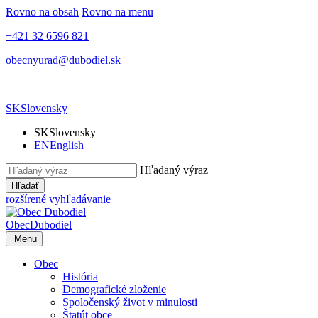
Rovno na obsah
Rovno na menu
+421 32 6596 821
obecnyurad@dubodiel.sk
SK
Slovensky
SK
Slovensky
EN
English
Hľadaný výraz
Hľadať
rozšírené vyhľadávanie
Obec
Dubodiel
Menu
Obec
História
Demografické zloženie
Spoločenský život v minulosti
Štatút obce