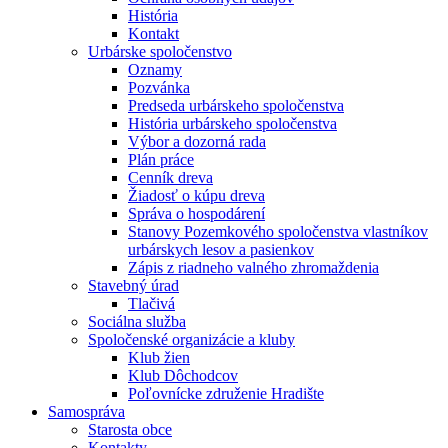
História
Kontakt
Urbárske spoločenstvo
Oznamy
Pozvánka
Predseda urbárskeho spoločenstva
História urbárskeho spoločenstva
Výbor a dozorná rada
Plán práce
Cenník dreva
Žiadosť o kúpu dreva
Správa o hospodárení
Stanovy Pozemkového spoločenstva vlastníkov
urbárskych lesov a pasienkov
Zápis z riadneho valného zhromaždenia
Stavebný úrad
Tlačivá
Sociálna služba
Spoločenské organizácie a kluby
Klub žien
Klub Dôchodcov
Poľovnícke združenie Hradište
Samospráva
Starosta obce
Kontakty