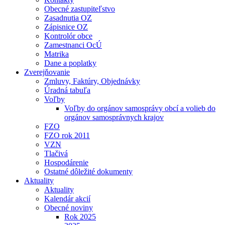
Obecné zastupiteľstvo
Zasadnutia OZ
Zápisnice OZ
Kontrolór obce
Zamestnanci OcÚ
Matrika
Dane a poplatky
Zverejňovanie
Zmluvy, Faktúry, Objednávky
Úradná tabuľa
Voľby
Voľby do orgánov samosprávy obcí a volieb do
orgánov samosprávnych krajov
FZO
FZO rok 2011
VZN
Tlačivá
Hospodárenie
Ostatné dôležité dokumenty
Aktuality
Aktuality
Kalendár akcií
Obecné noviny
Rok 2025