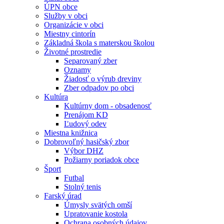
ÚPN obce
Služby v obci
Organizácie v obci
Miestny cintorín
Základná škola s materskou školou
Životné prostredie
Separovaný zber
Oznamy
Žiadosť o výrub dreviny
Zber odpadov po obci
Kultúra
Kultúrny dom - obsadenosť
Prenájom KD
Ľudový odev
Miestna knižnica
Dobrovoľný hasičský zbor
Výbor DHZ
Požiarny poriadok obce
Šport
Futbal
Stolný tenis
Farský úrad
Úmysly svätých omší
Upratovanie kostola
Ochrana osobných údajov