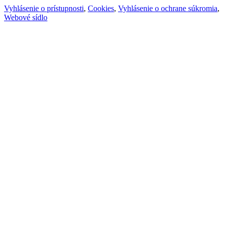
Vyhlásenie o prístupnosti
,
Cookies
,
Vyhlásenie o ochrane súkromia
,
Webové sídlo