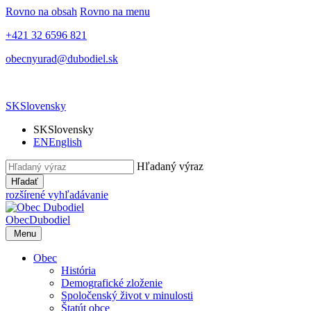
Rovno na obsah
Rovno na menu
+421 32 6596 821
obecnyurad@dubodiel.sk
SK
Slovensky
SK
Slovensky
EN
English
Hľadaný výraz
Hľadať
rozšírené vyhľadávanie
Obec
Dubodiel
Menu
Obec
História
Demografické zloženie
Spoločenský život v minulosti
Štatút obce