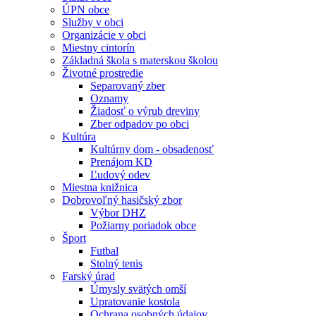
ÚPN obce
Služby v obci
Organizácie v obci
Miestny cintorín
Základná škola s materskou školou
Životné prostredie
Separovaný zber
Oznamy
Žiadosť o výrub dreviny
Zber odpadov po obci
Kultúra
Kultúrny dom - obsadenosť
Prenájom KD
Ľudový odev
Miestna knižnica
Dobrovoľný hasičský zbor
Výbor DHZ
Požiarny poriadok obce
Šport
Futbal
Stolný tenis
Farský úrad
Úmysly svätých omší
Upratovanie kostola
Ochrana osobných údajov