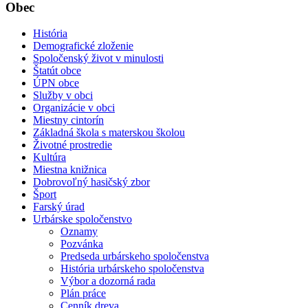
Obec
História
Demografické zloženie
Spoločenský život v minulosti
Štatút obce
ÚPN obce
Služby v obci
Organizácie v obci
Miestny cintorín
Základná škola s materskou školou
Životné prostredie
Kultúra
Miestna knižnica
Dobrovoľný hasičský zbor
Šport
Farský úrad
Urbárske spoločenstvo
Oznamy
Pozvánka
Predseda urbárskeho spoločenstva
História urbárskeho spoločenstva
Výbor a dozorná rada
Plán práce
Cenník dreva