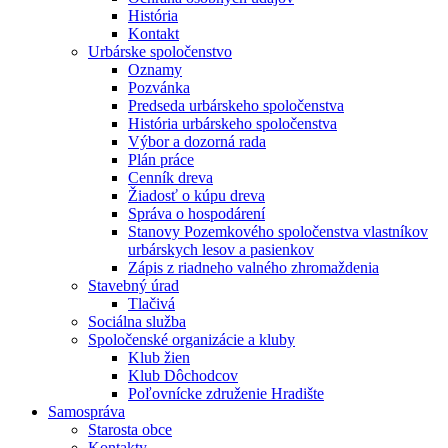
História
Kontakt
Urbárske spoločenstvo
Oznamy
Pozvánka
Predseda urbárskeho spoločenstva
História urbárskeho spoločenstva
Výbor a dozorná rada
Plán práce
Cenník dreva
Žiadosť o kúpu dreva
Správa o hospodárení
Stanovy Pozemkového spoločenstva vlastníkov
urbárskych lesov a pasienkov
Zápis z riadneho valného zhromaždenia
Stavebný úrad
Tlačivá
Sociálna služba
Spoločenské organizácie a kluby
Klub žien
Klub Dôchodcov
Poľovnícke združenie Hradište
Samospráva
Starosta obce
Kontakty