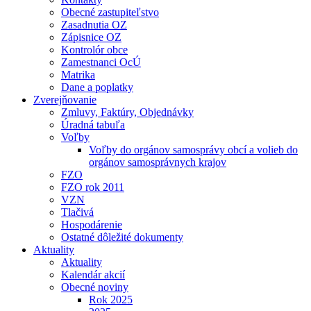
Obecné zastupiteľstvo
Zasadnutia OZ
Zápisnice OZ
Kontrolór obce
Zamestnanci OcÚ
Matrika
Dane a poplatky
Zverejňovanie
Zmluvy, Faktúry, Objednávky
Úradná tabuľa
Voľby
Voľby do orgánov samosprávy obcí a volieb do
orgánov samosprávnych krajov
FZO
FZO rok 2011
VZN
Tlačivá
Hospodárenie
Ostatné dôležité dokumenty
Aktuality
Aktuality
Kalendár akcií
Obecné noviny
Rok 2025