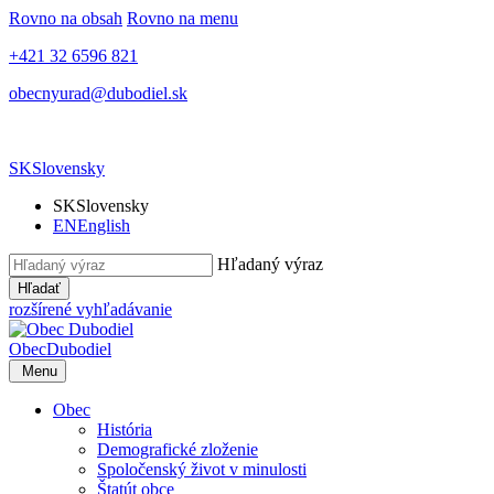
Rovno na obsah
Rovno na menu
+421 32 6596 821
obecnyurad@dubodiel.sk
SK
Slovensky
SK
Slovensky
EN
English
Hľadaný výraz
Hľadať
rozšírené vyhľadávanie
Obec
Dubodiel
Menu
Obec
História
Demografické zloženie
Spoločenský život v minulosti
Štatút obce