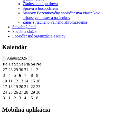
Žiadosť o kúpu dreva
Správa o hospodárení
Stanovy Pozemkového spoločenstva vlastníkov
urbárskych lesov a pasienkov
Zápis z riadneho valného zhromaždenia
Stavebný úrad
Sociálna služba
Spoločenské organizácie a kluby
Kalendár
August
2026
Po
Ut
St
Št
Pia
So
Ne
27
28
29
30
31
1
2
3
4
5
6
7
8
9
10
11
12
13
14
15
16
17
18
19
20
21
22
23
24
25
26
27
28
29
30
31
1
2
3
4
5
6
Mobilná aplikácia