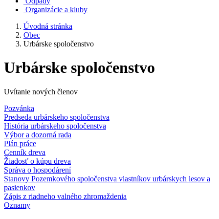
Odpady
Organizácie a kluby
Úvodná stránka
Obec
Urbárske spoločenstvo
Urbárske spoločenstvo
Uvítanie nových členov
Pozvánka
Predseda urbárskeho spoločenstva
História urbárskeho spoločenstva
Výbor a dozorná rada
Plán práce
Cenník dreva
Žiadosť o kúpu dreva
Správa o hospodárení
Stanovy Pozemkového spoločenstva vlastníkov urbárskych lesov a
pasienkov
Zápis z riadneho valného zhromaždenia
Oznamy