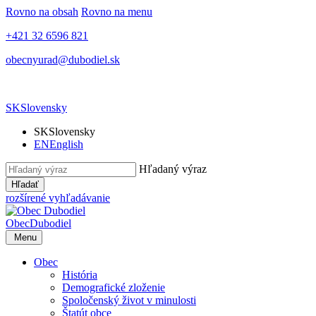
Rovno na obsah
Rovno na menu
+421 32 6596 821
obecnyurad@dubodiel.sk
SK
Slovensky
SK
Slovensky
EN
English
Hľadaný výraz
Hľadať
rozšírené vyhľadávanie
Obec
Dubodiel
Menu
Obec
História
Demografické zloženie
Spoločenský život v minulosti
Štatút obce