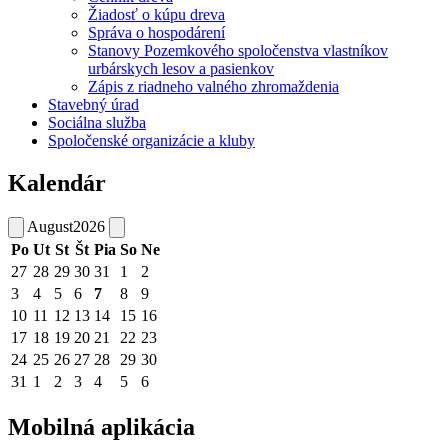
Žiadosť o kúpu dreva
Správa o hospodárení
Stanovy Pozemkového spoločenstva vlastníkov
urbárskych lesov a pasienkov
Zápis z riadneho valného zhromaždenia
Stavebný úrad
Sociálna služba
Spoločenské organizácie a kluby
Kalendár
August
2026
Po
Ut
St
Št
Pia
So
Ne
27
28
29
30
31
1
2
3
4
5
6
7
8
9
10
11
12
13
14
15
16
17
18
19
20
21
22
23
24
25
26
27
28
29
30
31
1
2
3
4
5
6
Mobilná aplikácia