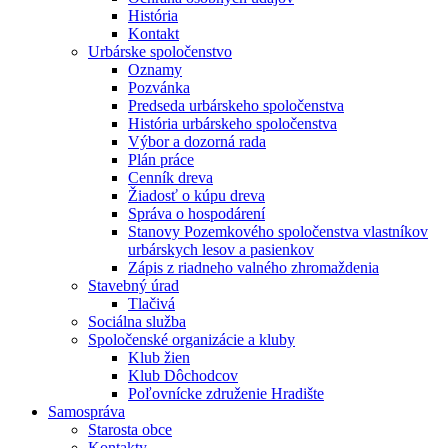
História
Kontakt
Urbárske spoločenstvo
Oznamy
Pozvánka
Predseda urbárskeho spoločenstva
História urbárskeho spoločenstva
Výbor a dozorná rada
Plán práce
Cenník dreva
Žiadosť o kúpu dreva
Správa o hospodárení
Stanovy Pozemkového spoločenstva vlastníkov
urbárskych lesov a pasienkov
Zápis z riadneho valného zhromaždenia
Stavebný úrad
Tlačivá
Sociálna služba
Spoločenské organizácie a kluby
Klub žien
Klub Dôchodcov
Poľovnícke združenie Hradište
Samospráva
Starosta obce
Kontakty