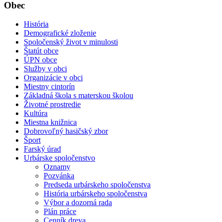
Obec
História
Demografické zloženie
Spoločenský život v minulosti
Štatút obce
ÚPN obce
Služby v obci
Organizácie v obci
Miestny cintorín
Základná škola s materskou školou
Životné prostredie
Kultúra
Miestna knižnica
Dobrovoľný hasičský zbor
Šport
Farský úrad
Urbárske spoločenstvo
Oznamy
Pozvánka
Predseda urbárskeho spoločenstva
História urbárskeho spoločenstva
Výbor a dozorná rada
Plán práce
Cenník dreva