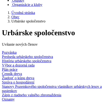
Odpady
Organizácie a kluby
Úvodná stránka
Obec
Urbárske spoločenstvo
Urbárske spoločenstvo
Uvítanie nových členov
Pozvánka
Predseda urbárskeho spoločenstva
História urbárskeho spoločenstva
Výbor a dozorná rada
Plán práce
Cenník dreva
Žiadosť o kúpu dreva
Správa o hospodárení
Stanovy Pozemkového spoločenstva vlastníkov urbárskych lesov a
pasienkov
Zápis z riadneho valného zhromaždenia
Oznamy