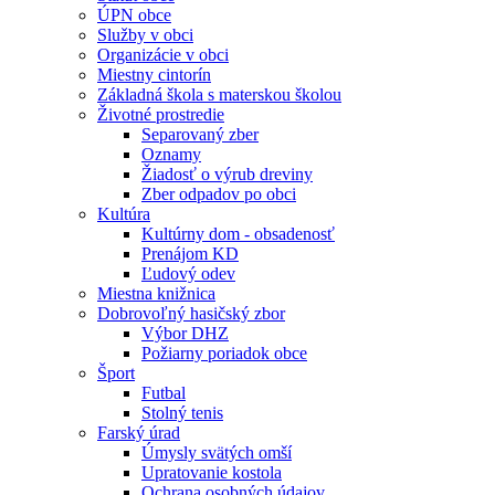
ÚPN obce
Služby v obci
Organizácie v obci
Miestny cintorín
Základná škola s materskou školou
Životné prostredie
Separovaný zber
Oznamy
Žiadosť o výrub dreviny
Zber odpadov po obci
Kultúra
Kultúrny dom - obsadenosť
Prenájom KD
Ľudový odev
Miestna knižnica
Dobrovoľný hasičský zbor
Výbor DHZ
Požiarny poriadok obce
Šport
Futbal
Stolný tenis
Farský úrad
Úmysly svätých omší
Upratovanie kostola
Ochrana osobných údajov