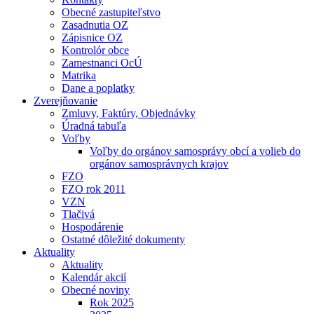
Obecné zastupiteľstvo
Zasadnutia OZ
Zápisnice OZ
Kontrolór obce
Zamestnanci OcÚ
Matrika
Dane a poplatky
Zverejňovanie
Zmluvy, Faktúry, Objednávky
Úradná tabuľa
Voľby
Voľby do orgánov samosprávy obcí a volieb do
orgánov samosprávnych krajov
FZO
FZO rok 2011
VZN
Tlačivá
Hospodárenie
Ostatné dôležité dokumenty
Aktuality
Aktuality
Kalendár akcií
Obecné noviny
Rok 2025