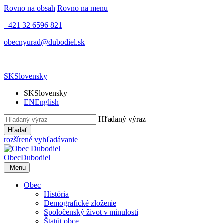
Rovno na obsah
Rovno na menu
+421 32 6596 821
obecnyurad@dubodiel.sk
SK
Slovensky
SK
Slovensky
EN
English
Hľadaný výraz
Hľadať
rozšírené vyhľadávanie
Obec
Dubodiel
Menu
Obec
História
Demografické zloženie
Spoločenský život v minulosti
Štatút obce