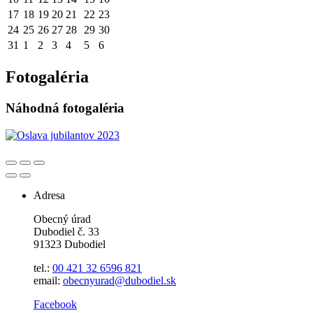
17
18
19
20
21
22
23
24
25
26
27
28
29
30
31
1
2
3
4
5
6
Fotogaléria
Náhodná fotogaléria
Adresa
Obecný úrad
Dubodiel č. 33
91323 Dubodiel
tel.:
00 421 32 6596
821
email:
obecnyurad@dubodiel.sk
Facebook