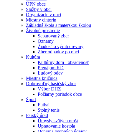
ÚPN obce
Služby v obci
Organizácie v obci
Miestny cintorín
Základná škola s materskou školou
Životné prostredie
Separovaný zber
Oznamy
Žiadosť o výrub dreviny
Zber odpadov po obci
Kultúra
Kultúrny dom - obsadenosť
Prenájom KD
Ľudový odev
Miestna knižnica
Dobrovoľný hasičský zbor
Výbor DHZ
Požiarny poriadok obce
Šport
Futbal
Stolný tenis
Farský úrad
Úmysly svätých omší
Upratovanie kostola
Ochrana osobných údajov