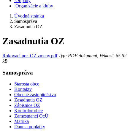
Odpady
Organizácie a kluby
Úvodná stránka
Samospráva
Zasadnutia OZ
Zasadnutia OZ
Rokovací por. OZ zmeny.pdf
Typ: PDF dokument, Velkosť: 65.52
kB
Samospráva
Starosta obce
Kontakty
Obecné zastupiteľstvo
Zasadnutia OZ
Zápisnice OZ
Kontrolór obce
Zamestnanci OcÚ
Matrika
Dane a poplatky