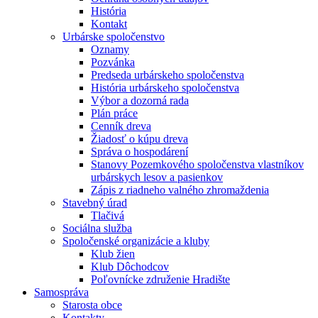
História
Kontakt
Urbárske spoločenstvo
Oznamy
Pozvánka
Predseda urbárskeho spoločenstva
História urbárskeho spoločenstva
Výbor a dozorná rada
Plán práce
Cenník dreva
Žiadosť o kúpu dreva
Správa o hospodárení
Stanovy Pozemkového spoločenstva vlastníkov
urbárskych lesov a pasienkov
Zápis z riadneho valného zhromaždenia
Stavebný úrad
Tlačivá
Sociálna služba
Spoločenské organizácie a kluby
Klub žien
Klub Dôchodcov
Poľovnícke združenie Hradište
Samospráva
Starosta obce
Kontakty