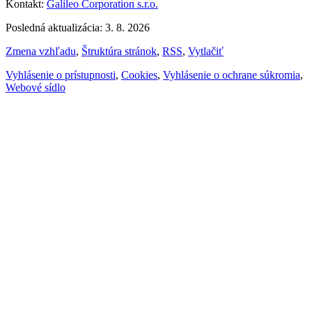
Kontakt:
Galileo Corporation s.r.o.
Posledná aktualizácia: 3. 8. 2026
Zmena vzhľadu
,
Štruktúra stránok
,
RSS
,
Vytlačiť
Vyhlásenie o prístupnosti
,
Cookies
,
Vyhlásenie o ochrane súkromia
,
Webové sídlo