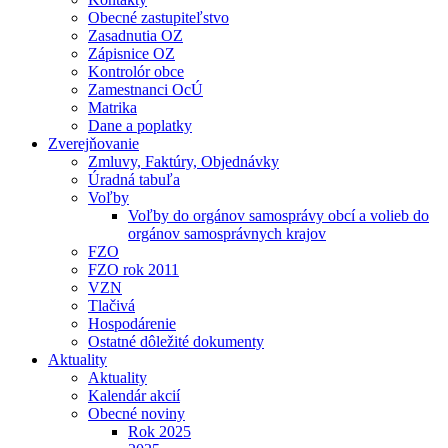
Obecné zastupiteľstvo
Zasadnutia OZ
Zápisnice OZ
Kontrolór obce
Zamestnanci OcÚ
Matrika
Dane a poplatky
Zverejňovanie
Zmluvy, Faktúry, Objednávky
Úradná tabuľa
Voľby
Voľby do orgánov samosprávy obcí a volieb do
orgánov samosprávnych krajov
FZO
FZO rok 2011
VZN
Tlačivá
Hospodárenie
Ostatné dôležité dokumenty
Aktuality
Aktuality
Kalendár akcií
Obecné noviny
Rok 2025