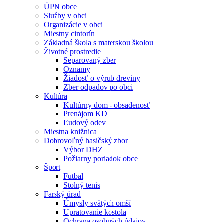
ÚPN obce
Služby v obci
Organizácie v obci
Miestny cintorín
Základná škola s materskou školou
Životné prostredie
Separovaný zber
Oznamy
Žiadosť o výrub dreviny
Zber odpadov po obci
Kultúra
Kultúrny dom - obsadenosť
Prenájom KD
Ľudový odev
Miestna knižnica
Dobrovoľný hasičský zbor
Výbor DHZ
Požiarny poriadok obce
Šport
Futbal
Stolný tenis
Farský úrad
Úmysly svätých omší
Upratovanie kostola
Ochrana osobných údajov