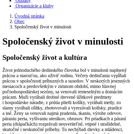
Odpady
Organizácie a kluby
Úvodná stránka
Obec
Spoločenský život v minulosti
Spoločenský život v minulosti
Spoločenský život a kultúra
Život jednoduchého dedinského človeka bol v minulosti naplnený
prácou a starosťou, ako uživiť rodinu. Večery dedinčania vypĺňali
prácou v spoločnosti príbuzných a susedov. V neskorých jesenných
mesiacoch a predovšetkým v zimnom období, mimo hlavnej
poľnohospodárskej sezóny, sa venovali remeselným a domácim
prácam. Muži vyrábali drobné drevené úžitkové predmety
i hospodárske náradie, z prútia plietli košíky, vyrábali metly, zo
slamy vyrábali ošítky, zhotovovali a vyrezávali kolísky, praslice
a iné. Ženy sa venovali najmä pradeniu, tkaniu, výrobe odevov,
páraniu peria, vyšívaniu uterákov, obrusov. Pri priadkach a páraní
peria (drápačkách) rozprávali neuveriteľné, vtipné i strašidelné,
skutočné i neskutočné príbehy. Tu nechýbali dievky a mládenci,