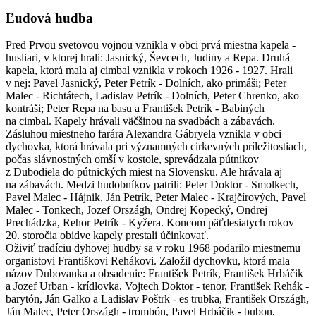
Ľudová hudba
Pred Prvou svetovou vojnou vznikla v obci prvá miestna kapela -
husliari, v ktorej hrali: Jasnický, Ševcech, Judiny a Repa. Druhá
kapela, ktorá mala aj cimbal vznikla v rokoch 1926 - 1927. Hrali
v nej: Pavel Jasnický, Peter Petrík - Dolních, ako primáši; Peter
Malec - Richtátech, Ladislav Petrík - Dolních, Peter Chrenko, ako
kontráši; Peter Repa na basu a František Petrík - Babiných
na cimbal. Kapely hrávali väčšinou na svadbách a zábavách.
Zásluhou miestneho farára Alexandra Gábryela vznikla v obci
dychovka, ktorá hrávala pri významných cirkevných príležitostiach,
počas slávnostných omší v kostole, sprevádzala pútnikov
z Dubodiela do pútnických miest na Slovensku. Ale hrávala aj
na zábavách. Medzi hudobníkov patrili: Peter Doktor - Smolkech,
Pavel Malec - Hájnik, Ján Petrík, Peter Malec - Krajčírových, Pavel
Malec - Tonkech, Jozef Országh, Ondrej Kopecký, Ondrej
Prechádzka, Rehor Petrík - Kyžera. Koncom päťdesiatych rokov
20. storočia obidve kapely prestali účinkovať.
Oživiť tradíciu dyhovej hudby sa v roku 1968 podarilo miestnemu
organistovi Františkovi Rehákovi. Založil dychovku, ktorá mala
názov Dubovanka a obsadenie: František Petrík, František Hrbáčik
a Jozef Urban - krídlovka, Vojtech Doktor - tenor, František Rehák -
barytón, Ján Galko a Ladislav Poštrk - es trubka, František Országh,
Ján Malec, Peter Országh - trombón, Pavel Hrbáčik - bubon,