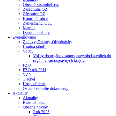
Obecné zastupiteľstvo
Zasadnutia OZ
Zápisnice OZ
Kontrolór obce
Zamestnanci OcÚ
Matrika
Dane a poplatky
Zverejňovanie
Zmluvy, Faktúry, Objednávky
Úradná tabuľa
Voľby
Voľby do orgánov samosprávy obcí a volieb do
orgánov samosprávnych krajov
FZO
FZO rok 2011
VZN
Tlačivá
Hospodárenie
Ostatné dôležité dokumenty
Aktuality
Aktuality
Kalendár akcií
Obecné noviny
Rok 2025