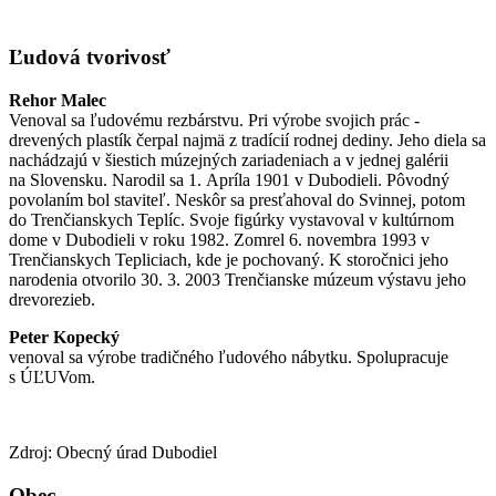
Ľudová tvorivosť
Rehor Malec
Venoval sa ľudovému rezbárstvu. Pri výrobe svojich prác -
drevených plastík čerpal najmä z tradícií rodnej dediny. Jeho diela sa
nachádzajú v šiestich múzejných zariadeniach a v jednej galérii
na Slovensku. Narodil sa 1. Apríla 1901 v Dubodieli. Pôvodný
povolaním bol staviteľ. Neskôr sa presťahoval do Svinnej, potom
do Trenčianskych Teplíc. Svoje figúrky vystavoval v kultúrnom
dome v Dubodieli v roku 1982. Zomrel 6. novembra 1993 v
Trenčianskych Tepliciach, kde je pochovaný. K storočnici jeho
narodenia otvorilo 30. 3. 2003 Trenčianske múzeum výstavu jeho
drevorezieb.
Peter Kopecký
venoval sa výrobe tradičného ľudového nábytku. Spolupracuje
s ÚĽUVom.
Zdroj: Obecný úrad Dubodiel
Obec