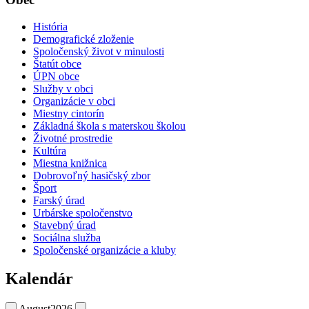
História
Demografické zloženie
Spoločenský život v minulosti
Štatút obce
ÚPN obce
Služby v obci
Organizácie v obci
Miestny cintorín
Základná škola s materskou školou
Životné prostredie
Kultúra
Miestna knižnica
Dobrovoľný hasičský zbor
Šport
Farský úrad
Urbárske spoločenstvo
Stavebný úrad
Sociálna služba
Spoločenské organizácie a kluby
Kalendár
August
2026