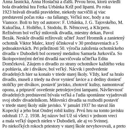
Anna Jasnická, Anna Hostačná a ďalší. Prvou hrou, ktorú uviedli
bola divadelná hra Ferka Urbánka Kríž pod lipami. Po roku
1923 hrávali divadlá pravidelne, niekedy nacvičili aj viac
predstavení počas roka - na fašiangy, Veľkú noc, hody a na
Vianoce. Boli to hry od autorov: F. Urbánka, J. G. Tajovského, M.
Kukučína, J. Hollého, I. Stodolu, B. Němcovej, a Klicperu.
Režisérom bol veľký milovník divadla, miestny dekan, Pavol
Bezák. Neskôr divadlá režírovali: učiteľ Jozef Hromník a zanietený
ochotník Viktor Malec, ktorý účinkoval v 30 predstaveniach a 5
jednoaktovkách. Pri príležitosti 50. výročia založenia ochotníckeho
divadla v Dubodieli bol ocenený medailou Samuela Jurkoviča. So
školopovinnými deťmi divadlá nacvičovala učiteľka Edita
Domčeková. Záujem o divadlo zo strany ochotníkov každého veku
a pohlavia, ale i divákov, bol veľký. Nácvik i predvedenie
divadelných hier sa konalo v triede starej školy. Vždy, keď sa hralo
divadlo, museli z triedy na dvor vyniesť lavice a z dediny doniesť
stoličky pre divákov, postaviť javisko, zhotoviť kulisy, namontovať
oponu, a pripraviť osvetlenie petrolejovými lampami. Návštevnosť
divadelných predstavení bývala veľká a ľudia spontánne vyjadrovali
svoj obdiv divadelníkom. Milovníci divadla sa rozhodli postaviť
v triede starej školy stále javisko. V januári 1937 ho staval Ján
Kopecký a jeho brat Ondrej robil kulisy. Prvú hru na tomto javisku
odohrali 17. 2. 1938. Jej názov bol Už sú všetci v jednom vreci
a mala veľký úspech nielen v Dubodieli, ale aj vo Svinnej.
Po niekoľkých rokoch priestory v starej škole nevyhovovali, a preto