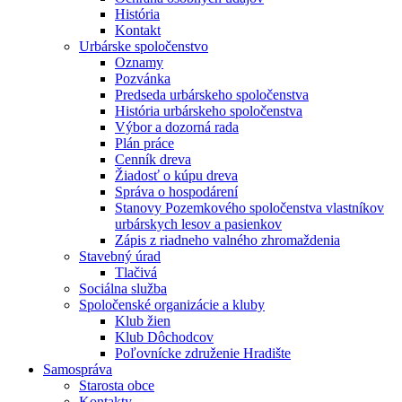
História
Kontakt
Urbárske spoločenstvo
Oznamy
Pozvánka
Predseda urbárskeho spoločenstva
História urbárskeho spoločenstva
Výbor a dozorná rada
Plán práce
Cenník dreva
Žiadosť o kúpu dreva
Správa o hospodárení
Stanovy Pozemkového spoločenstva vlastníkov
urbárskych lesov a pasienkov
Zápis z riadneho valného zhromaždenia
Stavebný úrad
Tlačivá
Sociálna služba
Spoločenské organizácie a kluby
Klub žien
Klub Dôchodcov
Poľovnícke združenie Hradište
Samospráva
Starosta obce
Kontakty