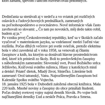
ktorí žartami, spevom i tancom rozveseľovali prítomných.
Dedinčania sa stretávali aj v nedeľu a vo sviatok pri rozličných
oslavách a ľudovýchovných prednáškach, zameraných
na poľnohospodárstvo a ovocinárstvo. Nové informácie však často
zavrhovali so slovami: „ Čo tam po novotách, môj dedo takto robil,
budem aj ja.“
Po vzniku prvej Československej republiky, keď sa v školách začalo
vyučovať v materinskom jazyku, sa vzdelanosť medzi ľuďmi viac
rozšírila. Počas dlhých večerov pri svetle sviečok, pretože elektrina
bola v obci zavedená až v roku 1958, sa venovali aj čítaniu
časopisov a kníh, ku ktorým sa dostávali hlavne prostredníctvom
detí, ktoré ich priniesli zo školy. Boli to predovšetkým časopisy
s náboženským zameraním: Slovenský svet, Posol Božského srdca
Ježišovho, Kráľovná svätého ruženca, Hlasy z katolíckych misií
a detské: Priateľ dietok, Mladý život, Slniečko. Literárne boli
zamerané: Orol tatranský, Vatra. Najrozšírenejším časopisom bol
Kalendár Spolku svätého Vojtecha.
18. januára 1925 bola v Dubodieli založená obecná knižnica. Mala
220 kníh. Mnohé noviny a časopisy do obce prinášali študenti.
Počas druhej svetovej vojny najmä denník Slovák. Po vojne boli
najčítanejšími denníky Ľud a neskôr Práca, Pravda a Smena.