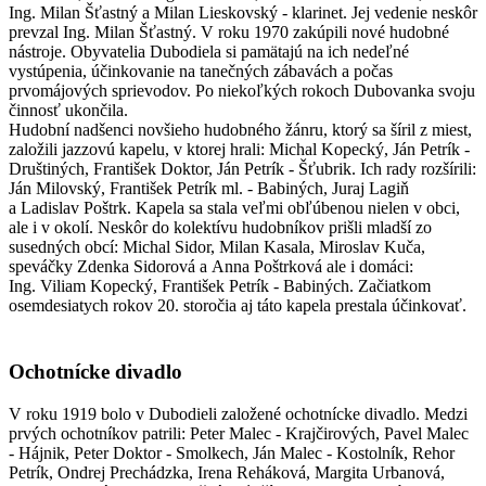
Ing. Milan Šťastný a Milan Lieskovský - klarinet. Jej vedenie neskôr
prevzal Ing. Milan Šťastný. V roku 1970 zakúpili nové hudobné
nástroje. Obyvatelia Dubodiela si pamätajú na ich nedeľné
vystúpenia, účinkovanie na tanečných zábavách a počas
prvomájových sprievodov. Po niekoľkých rokoch Dubovanka svoju
činnosť ukončila.
Hudobní nadšenci novšieho hudobného žánru, ktorý sa šíril z miest,
založili jazzovú kapelu, v ktorej hrali: Michal Kopecký, Ján Petrík -
Društiných, František Doktor, Ján Petrík - Šťubrik. Ich rady rozšírili:
Ján Milovský, František Petrík ml. - Babiných, Juraj Lagiň
a Ladislav Poštrk. Kapela sa stala veľmi obľúbenou nielen v obci,
ale i v okolí. Neskôr do kolektívu hudobníkov prišli mladší zo
susedných obcí: Michal Sidor, Milan Kasala, Miroslav Kuča,
speváčky Zdenka Sidorová a Anna Poštrková ale i domáci:
Ing. Viliam Kopecký, František Petrík - Babiných. Začiatkom
osemdesiatych rokov 20. storočia aj táto kapela prestala účinkovať.
Ochotnícke divadlo
V roku 1919 bolo v Dubodieli založené ochotnícke divadlo. Medzi
prvých ochotníkov patrili: Peter Malec - Krajčirových, Pavel Malec
- Hájnik, Peter Doktor - Smolkech, Ján Malec - Kostolník, Rehor
Petrík, Ondrej Prechádzka, Irena Reháková, Margita Urbanová,