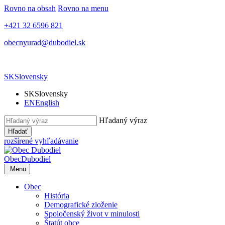
Rovno na obsah
Rovno na menu
+421 32 6596 821
obecnyurad@dubodiel.sk
SK
Slovensky
SK
Slovensky
EN
English
Hľadaný výraz
Hľadať
rozšírené vyhľadávanie
Obec
Dubodiel
Menu
Obec
História
Demografické zloženie
Spoločenský život v minulosti
Štatút obce