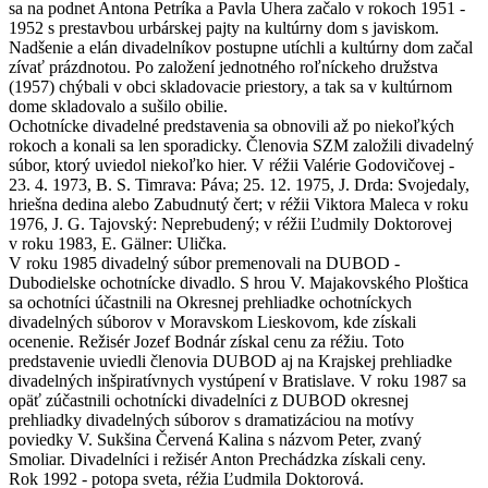
sa na podnet Antona Petríka a Pavla Uhera začalo v rokoch 1951 -
1952 s prestavbou urbárskej pajty na kultúrny dom s javiskom.
Nadšenie a elán divadelníkov postupne utíchli a kultúrny dom začal
zívať prázdnotou. Po založení jednotného roľníckeho družstva
(1957) chýbali v obci skladovacie priestory, a tak sa v kultúrnom
dome skladovalo a sušilo obilie.
Ochotnícke divadelné predstavenia sa obnovili až po niekoľkých
rokoch a konali sa len sporadicky. Členovia SZM založili divadelný
súbor, ktorý uviedol niekoľko hier. V réžii Valérie Godovičovej -
23. 4. 1973, B. S. Timrava: Páva; 25. 12. 1975, J. Drda: Svojedaly,
hriešna dedina alebo Zabudnutý čert; v réžii Viktora Maleca v roku
1976, J. G. Tajovský: Neprebudený; v réžii Ľudmily Doktorovej
v roku 1983, E. Gälner: Ulička.
V roku 1985 divadelný súbor premenovali na DUBOD -
Dubodielske ochotnícke divadlo. S hrou V. Majakovského Ploštica
sa ochotníci účastnili na Okresnej prehliadke ochotníckych
divadelných súborov v Moravskom Lieskovom, kde získali
ocenenie. Režisér Jozef Bodnár získal cenu za réžiu. Toto
predstavenie uviedli členovia DUBOD aj na Krajskej prehliadke
divadelných inšpiratívnych vystúpení v Bratislave. V roku 1987 sa
opäť zúčastnili ochotnícki divadelníci z DUBOD okresnej
prehliadky divadelných súborov s dramatizáciou na motívy
poviedky V. Sukšina Červená Kalina s názvom Peter, zvaný
Smoliar. Divadelníci i režisér Anton Prechádzka získali ceny.
Rok 1992 - potopa sveta, réžia Ľudmila Doktorová.