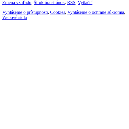
Zmena vzhľadu
,
Štruktúra stránok
,
RSS
,
Vytlačiť
Vyhlásenie o prístupnosti
,
Cookies
,
Vyhlásenie o ochrane súkromia
,
Webové sídlo