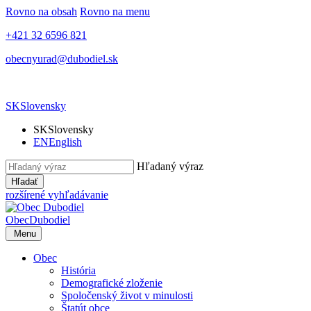
Rovno na obsah
Rovno na menu
+421 32 6596 821
obecnyurad@dubodiel.sk
SK
Slovensky
SK
Slovensky
EN
English
Hľadaný výraz
Hľadať
rozšírené vyhľadávanie
Obec
Dubodiel
Menu
Obec
História
Demografické zloženie
Spoločenský život v minulosti
Štatút obce