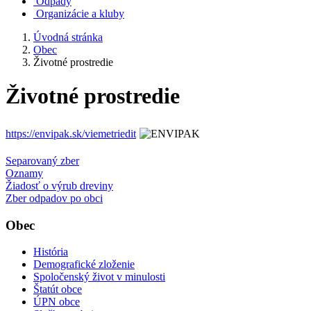
Odpady
Organizácie a kluby
Úvodná stránka
Obec
Životné prostredie
Životné prostredie
https://envipak.sk/viemetriedit
Separovaný zber
Oznamy
Žiadosť o výrub dreviny
Zber odpadov po obci
Obec
História
Demografické zloženie
Spoločenský život v minulosti
Štatút obce
ÚPN obce