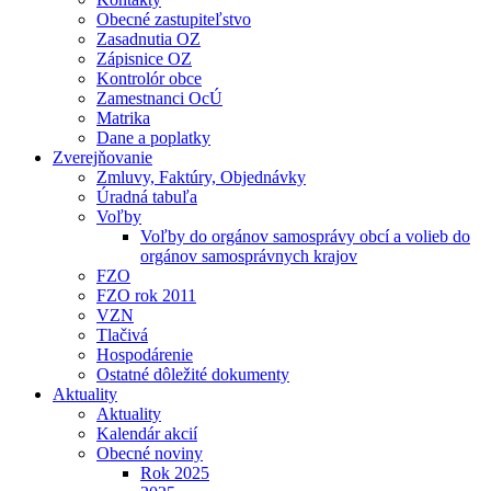
Obecné zastupiteľstvo
Zasadnutia OZ
Zápisnice OZ
Kontrolór obce
Zamestnanci OcÚ
Matrika
Dane a poplatky
Zverejňovanie
Zmluvy, Faktúry, Objednávky
Úradná tabuľa
Voľby
Voľby do orgánov samosprávy obcí a volieb do
orgánov samosprávnych krajov
FZO
FZO rok 2011
VZN
Tlačivá
Hospodárenie
Ostatné dôležité dokumenty
Aktuality
Aktuality
Kalendár akcií
Obecné noviny
Rok 2025