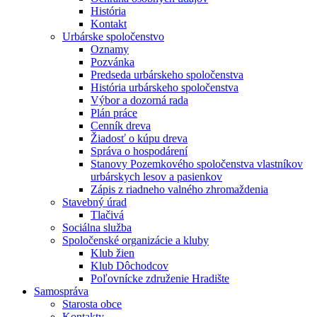
História
Kontakt
Urbárske spoločenstvo
Oznamy
Pozvánka
Predseda urbárskeho spoločenstva
História urbárskeho spoločenstva
Výbor a dozorná rada
Plán práce
Cenník dreva
Žiadosť o kúpu dreva
Správa o hospodárení
Stanovy Pozemkového spoločenstva vlastníkov
urbárskych lesov a pasienkov
Zápis z riadneho valného zhromaždenia
Stavebný úrad
Tlačivá
Sociálna služba
Spoločenské organizácie a kluby
Klub žien
Klub Dôchodcov
Poľovnícke združenie Hradište
Samospráva
Starosta obce
Kontakty