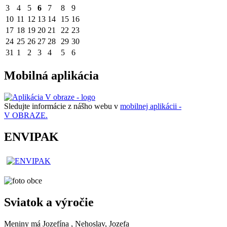
3
4
5
6
7
8
9
10
11
12
13
14
15
16
17
18
19
20
21
22
23
24
25
26
27
28
29
30
31
1
2
3
4
5
6
Mobilná aplikácia
Sledujte informácie z nášho webu v
mobilnej aplikácii -
V OBRAZE.
ENVIPAK
Sviatok a výročie
Meniny má
Jozefína
, Nehoslav, Jozefa