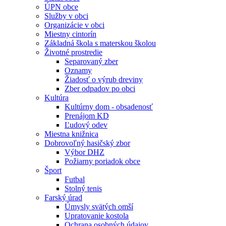
ÚPN obce
Služby v obci
Organizácie v obci
Miestny cintorín
Základná škola s materskou školou
Životné prostredie
Separovaný zber
Oznamy
Žiadosť o výrub dreviny
Zber odpadov po obci
Kultúra
Kultúrny dom - obsadenosť
Prenájom KD
Ľudový odev
Miestna knižnica
Dobrovoľný hasičský zbor
Výbor DHZ
Požiarny poriadok obce
Šport
Futbal
Stolný tenis
Farský úrad
Úmysly svätých omší
Upratovanie kostola
Ochrana osobných údajov