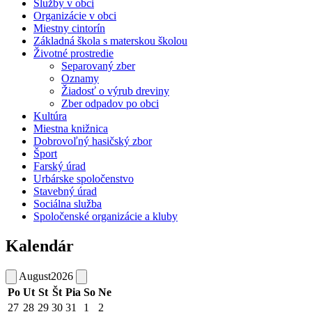
Služby v obci
Organizácie v obci
Miestny cintorín
Základná škola s materskou školou
Životné prostredie
Separovaný zber
Oznamy
Žiadosť o výrub dreviny
Zber odpadov po obci
Kultúra
Miestna knižnica
Dobrovoľný hasičský zbor
Šport
Farský úrad
Urbárske spoločenstvo
Stavebný úrad
Sociálna služba
Spoločenské organizácie a kluby
Kalendár
August
2026
Po
Ut
St
Št
Pia
So
Ne
27
28
29
30
31
1
2