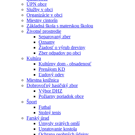
ÚPN obce
Služby v obci
Organizácie v obci
Miestny cintorín
Základná škola s materskou školou
Životné prostredie
Separovaný zber
Oznamy
Žiadosť o výrub dreviny
Zber odpadov po obci
Kultúra
Kultúrny dom - obsadenosť
Prenájom KD
Ľudový odev
Miestna knižnica
Dobrovoľný hasičský zbor
Výbor DHZ
Požiarny poriadok obce
Šport
Futbal
Stolný tenis
Farský úrad
Úmysly svätých omší
Upratovanie kostola
Ochrana osobných údajov