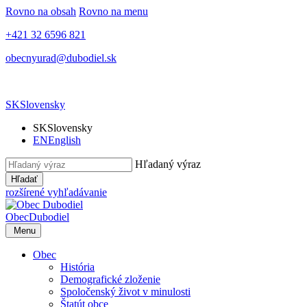
Rovno na obsah
Rovno na menu
+421 32 6596 821
obecnyurad@dubodiel.sk
SK
Slovensky
SK
Slovensky
EN
English
Hľadaný výraz
Hľadať
rozšírené vyhľadávanie
Obec
Dubodiel
Menu
Obec
História
Demografické zloženie
Spoločenský život v minulosti
Štatút obce