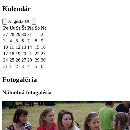
Kalendár
August
2026
Po
Ut
St
Št
Pia
So
Ne
27
28
29
30
31
1
2
3
4
5
6
7
8
9
10
11
12
13
14
15
16
17
18
19
20
21
22
23
24
25
26
27
28
29
30
31
1
2
3
4
5
6
Fotogaléria
Náhodná fotogaléria