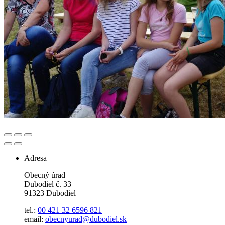
Adresa
Obecný úrad
Dubodiel č. 33
91323 Dubodiel
tel.:
00 421 32 6596
821
email:
obecnyurad@dubodiel.sk