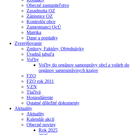
Obecné zastupiteľstvo
Zasadnutia OZ
Zápisnice OZ
Kontrolór obce
Zamestnanci OcÚ
Matrika
Dane a poplatky
Zverejňovanie
Zmluvy, Faktúry, Objednávky
Úradná tabuľa
Voľby
Voľby do orgánov samosprávy obcí a volieb do
orgánov samosprávnych krajov
FZO
FZO rok 2011
VZN
Tlačivá
Hospodárenie
Ostatné dôležité dokumenty
Aktuality
Aktuality
Kalendár akcií
Obecné noviny
Rok 2025