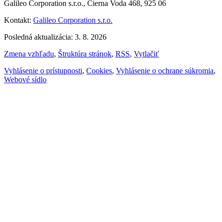
Galileo Corporation s.r.o., Čierna Voda 468, 925 06
Kontakt:
Galileo Corporation s.r.o.
Posledná aktualizácia: 3. 8. 2026
Zmena vzhľadu
,
Štruktúra stránok
,
RSS
,
Vytlačiť
Vyhlásenie o prístupnosti
,
Cookies
,
Vyhlásenie o ochrane súkromia
,
Webové sídlo