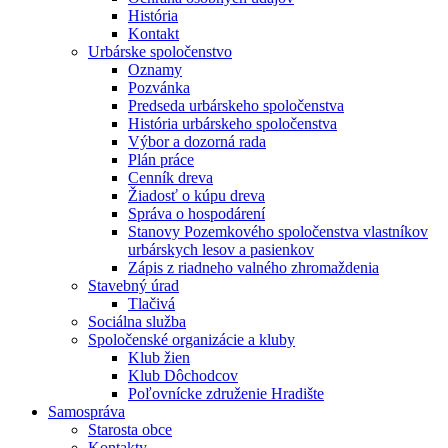
História
Kontakt
Urbárske spoločenstvo
Oznamy
Pozvánka
Predseda urbárskeho spoločenstva
História urbárskeho spoločenstva
Výbor a dozorná rada
Plán práce
Cenník dreva
Žiadosť o kúpu dreva
Správa o hospodárení
Stanovy Pozemkového spoločenstva vlastníkov
urbárskych lesov a pasienkov
Zápis z riadneho valného zhromaždenia
Stavebný úrad
Tlačivá
Sociálna služba
Spoločenské organizácie a kluby
Klub žien
Klub Dôchodcov
Poľovnícke združenie Hradište
Samospráva
Starosta obce
Kontakty