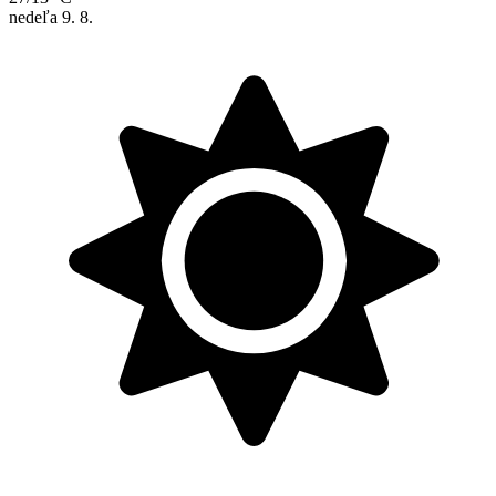
nedeľa
9. 8.