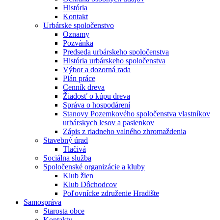
História
Kontakt
Urbárske spoločenstvo
Oznamy
Pozvánka
Predseda urbárskeho spoločenstva
História urbárskeho spoločenstva
Výbor a dozorná rada
Plán práce
Cenník dreva
Žiadosť o kúpu dreva
Správa o hospodárení
Stanovy Pozemkového spoločenstva vlastníkov
urbárskych lesov a pasienkov
Zápis z riadneho valného zhromaždenia
Stavebný úrad
Tlačivá
Sociálna služba
Spoločenské organizácie a kluby
Klub žien
Klub Dôchodcov
Poľovnícke združenie Hradište
Samospráva
Starosta obce
Kontakty