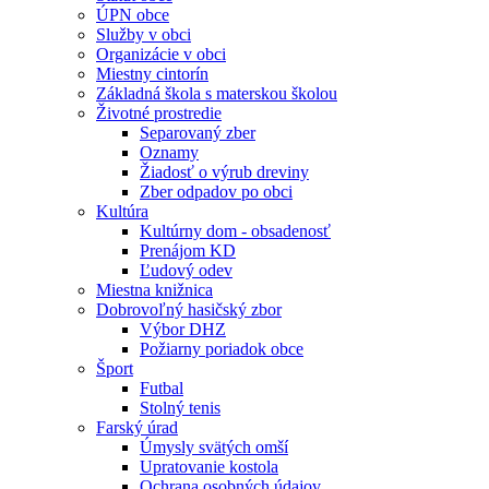
ÚPN obce
Služby v obci
Organizácie v obci
Miestny cintorín
Základná škola s materskou školou
Životné prostredie
Separovaný zber
Oznamy
Žiadosť o výrub dreviny
Zber odpadov po obci
Kultúra
Kultúrny dom - obsadenosť
Prenájom KD
Ľudový odev
Miestna knižnica
Dobrovoľný hasičský zbor
Výbor DHZ
Požiarny poriadok obce
Šport
Futbal
Stolný tenis
Farský úrad
Úmysly svätých omší
Upratovanie kostola
Ochrana osobných údajov