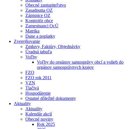
Obecné zastupiteľstvo
Zasadnutia OZ
Zápisnice OZ
Kontrolór obce
Zamestnanci OcÚ
Matrika
Dane a poplatky
Zverejňovanie
Zmluvy, Faktúry, Objednávky
Úradná tabuľa
Voľby
Voľby do orgánov samosprávy obcí a volieb do
orgánov samosprávnych krajov
FZO
FZO rok 2011
VZN
Tlačivá
Hospodárenie
Ostatné dôležité dokumenty
Aktuality
Aktuality
Kalendár akcií
Obecné noviny
Rok 2025