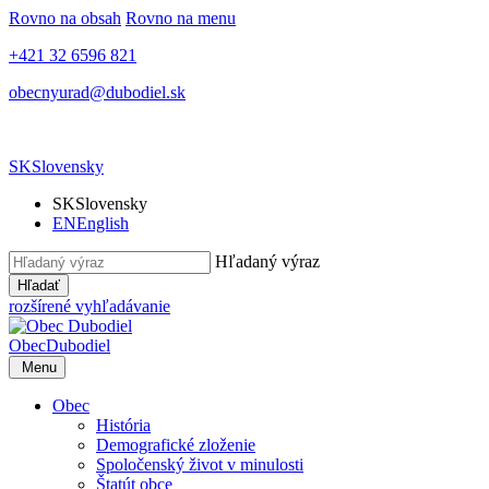
Rovno na obsah
Rovno na menu
+421 32 6596 821
obecnyurad@dubodiel.sk
SK
Slovensky
SK
Slovensky
EN
English
Hľadaný výraz
Hľadať
rozšírené vyhľadávanie
Obec
Dubodiel
Menu
Obec
História
Demografické zloženie
Spoločenský život v minulosti
Štatút obce