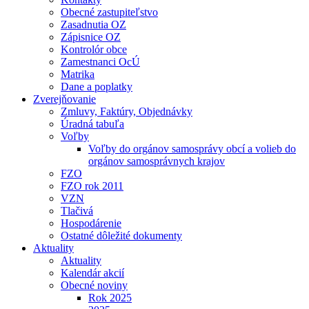
Obecné zastupiteľstvo
Zasadnutia OZ
Zápisnice OZ
Kontrolór obce
Zamestnanci OcÚ
Matrika
Dane a poplatky
Zverejňovanie
Zmluvy, Faktúry, Objednávky
Úradná tabuľa
Voľby
Voľby do orgánov samosprávy obcí a volieb do
orgánov samosprávnych krajov
FZO
FZO rok 2011
VZN
Tlačivá
Hospodárenie
Ostatné dôležité dokumenty
Aktuality
Aktuality
Kalendár akcií
Obecné noviny
Rok 2025