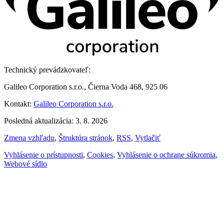
Technický prevádzkovateľ:
Galileo Corporation s.r.o., Čierna Voda 468, 925 06
Kontakt:
Galileo Corporation s.r.o.
Posledná aktualizácia: 3. 8. 2026
Zmena vzhľadu
,
Štruktúra stránok
,
RSS
,
Vytlačiť
Vyhlásenie o prístupnosti
,
Cookies
,
Vyhlásenie o ochrane súkromia
,
Webové sídlo