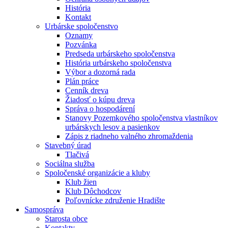
História
Kontakt
Urbárske spoločenstvo
Oznamy
Pozvánka
Predseda urbárskeho spoločenstva
História urbárskeho spoločenstva
Výbor a dozorná rada
Plán práce
Cenník dreva
Žiadosť o kúpu dreva
Správa o hospodárení
Stanovy Pozemkového spoločenstva vlastníkov
urbárskych lesov a pasienkov
Zápis z riadneho valného zhromaždenia
Stavebný úrad
Tlačivá
Sociálna služba
Spoločenské organizácie a kluby
Klub žien
Klub Dôchodcov
Poľovnícke združenie Hradište
Samospráva
Starosta obce
Kontakty