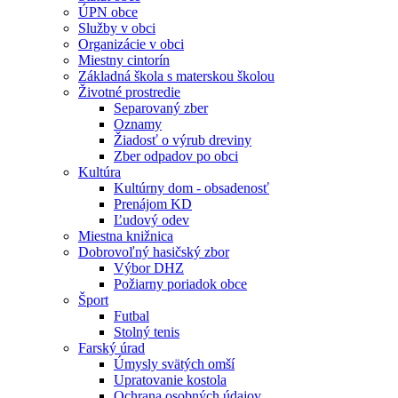
ÚPN obce
Služby v obci
Organizácie v obci
Miestny cintorín
Základná škola s materskou školou
Životné prostredie
Separovaný zber
Oznamy
Žiadosť o výrub dreviny
Zber odpadov po obci
Kultúra
Kultúrny dom - obsadenosť
Prenájom KD
Ľudový odev
Miestna knižnica
Dobrovoľný hasičský zbor
Výbor DHZ
Požiarny poriadok obce
Šport
Futbal
Stolný tenis
Farský úrad
Úmysly svätých omší
Upratovanie kostola
Ochrana osobných údajov