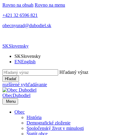
Rovno na obsah
Rovno na menu
+421 32 6596 821
obecnyurad@dubodiel.sk
SK
Slovensky
SK
Slovensky
EN
English
Hľadaný výraz
Hľadať
rozšírené vyhľadávanie
Obec
Dubodiel
Menu
Obec
História
Demografické zloženie
Spoločenský život v minulosti
Štatút obce