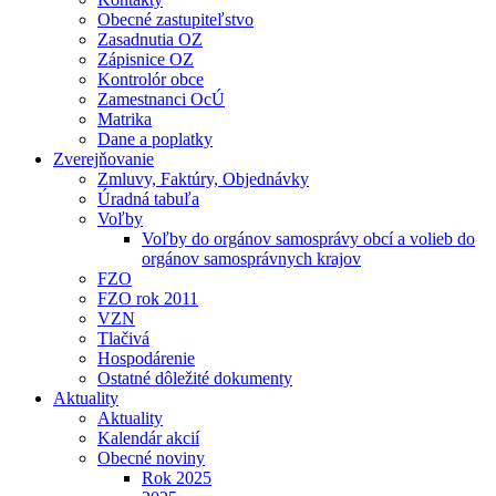
Obecné zastupiteľstvo
Zasadnutia OZ
Zápisnice OZ
Kontrolór obce
Zamestnanci OcÚ
Matrika
Dane a poplatky
Zverejňovanie
Zmluvy, Faktúry, Objednávky
Úradná tabuľa
Voľby
Voľby do orgánov samosprávy obcí a volieb do
orgánov samosprávnych krajov
FZO
FZO rok 2011
VZN
Tlačivá
Hospodárenie
Ostatné dôležité dokumenty
Aktuality
Aktuality
Kalendár akcií
Obecné noviny
Rok 2025