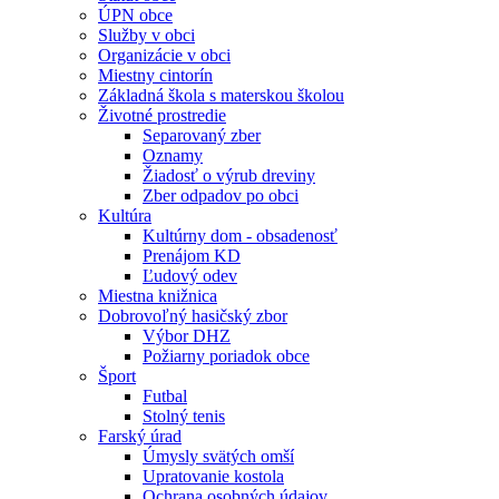
ÚPN obce
Služby v obci
Organizácie v obci
Miestny cintorín
Základná škola s materskou školou
Životné prostredie
Separovaný zber
Oznamy
Žiadosť o výrub dreviny
Zber odpadov po obci
Kultúra
Kultúrny dom - obsadenosť
Prenájom KD
Ľudový odev
Miestna knižnica
Dobrovoľný hasičský zbor
Výbor DHZ
Požiarny poriadok obce
Šport
Futbal
Stolný tenis
Farský úrad
Úmysly svätých omší
Upratovanie kostola
Ochrana osobných údajov