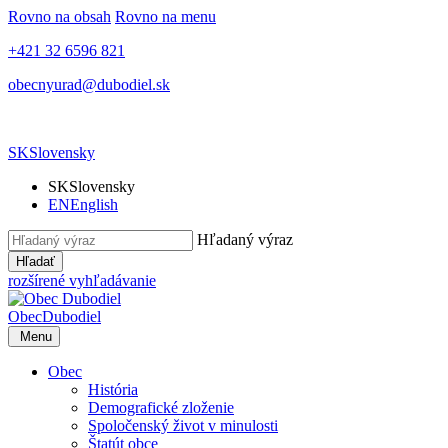
Rovno na obsah
Rovno na menu
+421 32 6596 821
obecnyurad@dubodiel.sk
SK
Slovensky
SK
Slovensky
EN
English
Hľadaný výraz
Hľadať
rozšírené vyhľadávanie
Obec
Dubodiel
Menu
Obec
História
Demografické zloženie
Spoločenský život v minulosti
Štatút obce