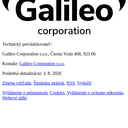
Technický prevádzkovateľ:
Galileo Corporation s.r.o., Čierna Voda 468, 925 06
Kontakt:
Galileo Corporation s.r.o.
Posledná aktualizácia: 3. 8. 2026
Zmena vzhľadu
,
Štruktúra stránok
,
RSS
,
Vytlačiť
Vyhlásenie o prístupnosti
,
Cookies
,
Vyhlásenie o ochrane súkromia
,
Webové sídlo