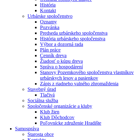
História
Kontakt
Urbárske spoločenstvo
Oznamy
Pozvánka
Predseda urbárskeho spoločenstva
História urbárskeho spoločenstva
Výbor a dozorná rada
Plán práce
Cenník dreva
Žiadosť o kúpu dreva
Správa o hospodárení
Stanovy Pozemkového spoločenstva vlastníkov
urbárskych lesov a pasienkov
Zápis z riadneho valného zhromaždenia
Stavebný úrad
Tlačivá
Sociálna služba
Spoločenské organizácie a kluby
Klub žien
Klub Dôchodcov
Poľovnícke združenie Hradište
Samospráva
Starosta obce
Kontakty