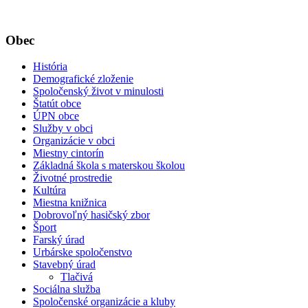
Obec
História
Demografické zloženie
Spoločenský život v minulosti
Štatút obce
ÚPN obce
Služby v obci
Organizácie v obci
Miestny cintorín
Základná škola s materskou školou
Životné prostredie
Kultúra
Miestna knižnica
Dobrovoľný hasičský zbor
Šport
Farský úrad
Urbárske spoločenstvo
Stavebný úrad
Tlačivá
Sociálna služba
Spoločenské organizácie a kluby