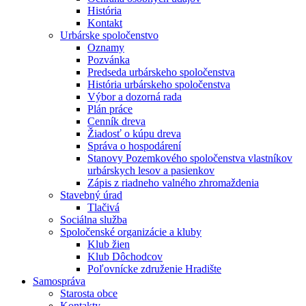
História
Kontakt
Urbárske spoločenstvo
Oznamy
Pozvánka
Predseda urbárskeho spoločenstva
História urbárskeho spoločenstva
Výbor a dozorná rada
Plán práce
Cenník dreva
Žiadosť o kúpu dreva
Správa o hospodárení
Stanovy Pozemkového spoločenstva vlastníkov
urbárskych lesov a pasienkov
Zápis z riadneho valného zhromaždenia
Stavebný úrad
Tlačivá
Sociálna služba
Spoločenské organizácie a kluby
Klub žien
Klub Dôchodcov
Poľovnícke združenie Hradište
Samospráva
Starosta obce
Kontakty