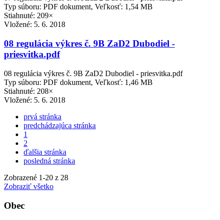
Typ súboru: PDF dokument, Veľkosť: 1,54 MB
Stiahnuté: 209×
Vložené:
5. 6. 2018
08 regulácia výkres č. 9B ZaD2 Dubodiel -
priesvitka.pdf
08 regulácia výkres č. 9B ZaD2 Dubodiel - priesvitka.pdf
Typ súboru: PDF dokument, Veľkosť: 1,46 MB
Stiahnuté: 208×
Vložené:
5. 6. 2018
prvá stránka
predchádzajúca stránka
1
2
ďalšia stránka
posledná stránka
Zobrazené
1
-
20
z 28
Zobraziť všetko
Obec