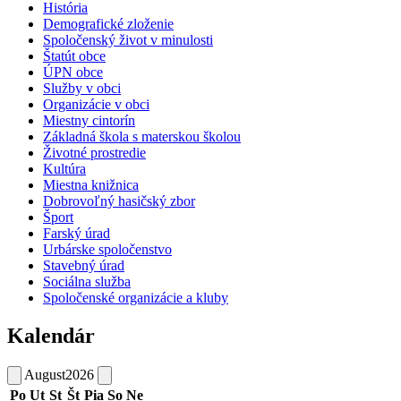
História
Demografické zloženie
Spoločenský život v minulosti
Štatút obce
ÚPN obce
Služby v obci
Organizácie v obci
Miestny cintorín
Základná škola s materskou školou
Životné prostredie
Kultúra
Miestna knižnica
Dobrovoľný hasičský zbor
Šport
Farský úrad
Urbárske spoločenstvo
Stavebný úrad
Sociálna služba
Spoločenské organizácie a kluby
Kalendár
August
2026
Po
Ut
St
Št
Pia
So
Ne