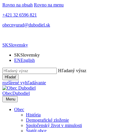
Rovno na obsah
Rovno na menu
+421 32 6596 821
obecnyurad@dubodiel.sk
SK
Slovensky
SK
Slovensky
EN
English
Hľadaný výraz
Hľadať
rozšírené vyhľadávanie
Obec
Dubodiel
Menu
Obec
História
Demografické zloženie
Spoločenský život v minulosti
Štatút obce