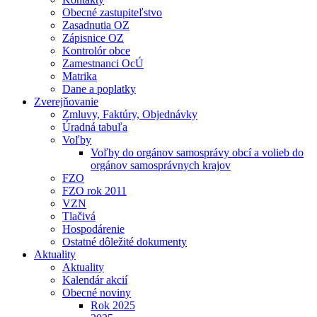
Obecné zastupiteľstvo
Zasadnutia OZ
Zápisnice OZ
Kontrolór obce
Zamestnanci OcÚ
Matrika
Dane a poplatky
Zverejňovanie
Zmluvy, Faktúry, Objednávky
Úradná tabuľa
Voľby
Voľby do orgánov samosprávy obcí a volieb do
orgánov samosprávnych krajov
FZO
FZO rok 2011
VZN
Tlačivá
Hospodárenie
Ostatné dôležité dokumenty
Aktuality
Aktuality
Kalendár akcií
Obecné noviny
Rok 2025