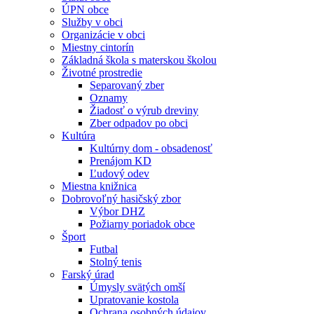
ÚPN obce
Služby v obci
Organizácie v obci
Miestny cintorín
Základná škola s materskou školou
Životné prostredie
Separovaný zber
Oznamy
Žiadosť o výrub dreviny
Zber odpadov po obci
Kultúra
Kultúrny dom - obsadenosť
Prenájom KD
Ľudový odev
Miestna knižnica
Dobrovoľný hasičský zbor
Výbor DHZ
Požiarny poriadok obce
Šport
Futbal
Stolný tenis
Farský úrad
Úmysly svätých omší
Upratovanie kostola
Ochrana osobných údajov