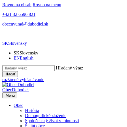
Rovno na obsah
Rovno na menu
+421 32 6596 821
obecnyurad@dubodiel.sk
SK
Slovensky
SK
Slovensky
EN
English
Hľadaný výraz
Hľadať
rozšírené vyhľadávanie
Obec
Dubodiel
Menu
Obec
História
Demografické zloženie
Spoločenský život v minulosti
Štatút obce