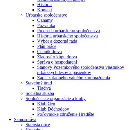
História
Kontakt
Urbárske spoločenstvo
Oznamy
Pozvánka
Predseda urbárskeho spoločenstva
História urbárskeho spoločenstva
Výbor a dozorná rada
Plán práce
Cenník dreva
Žiadosť o kúpu dreva
Správa o hospodárení
Stanovy Pozemkového spoločenstva vlastníkov
urbárskych lesov a pasienkov
Zápis z riadneho valného zhromaždenia
Stavebný úrad
Tlačivá
Sociálna služba
Spoločenské organizácie a kluby
Klub žien
Klub Dôchodcov
Poľovnícke združenie Hradište
Samospráva
Starosta obce
Kontakty