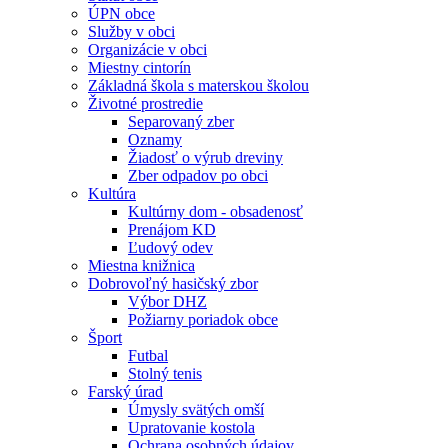
ÚPN obce
Služby v obci
Organizácie v obci
Miestny cintorín
Základná škola s materskou školou
Životné prostredie
Separovaný zber
Oznamy
Žiadosť o výrub dreviny
Zber odpadov po obci
Kultúra
Kultúrny dom - obsadenosť
Prenájom KD
Ľudový odev
Miestna knižnica
Dobrovoľný hasičský zbor
Výbor DHZ
Požiarny poriadok obce
Šport
Futbal
Stolný tenis
Farský úrad
Úmysly svätých omší
Upratovanie kostola
Ochrana osobných údajov