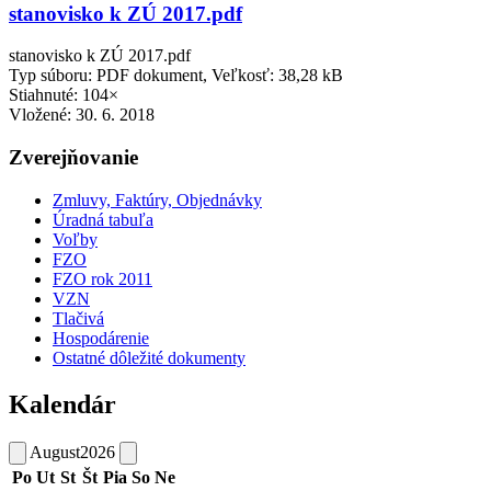
stanovisko k ZÚ 2017.pdf
stanovisko k ZÚ 2017.pdf
Typ súboru: PDF dokument, Veľkosť: 38,28 kB
Stiahnuté: 104×
Vložené:
30. 6. 2018
Zverejňovanie
Zmluvy, Faktúry, Objednávky
Úradná tabuľa
Voľby
FZO
FZO rok 2011
VZN
Tlačivá
Hospodárenie
Ostatné dôležité dokumenty
Kalendár
August
2026
Po
Ut
St
Št
Pia
So
Ne