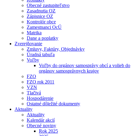
Obecné zastupiteľstvo
Zasadnutia OZ
Zápisnice OZ
Kontrolór obce
Zamestnanci OcÚ
Matrika
Dane a poplatky
Zverejňovanie
Zmluvy, Faktúry, Objednávky
Úradná tabuľa
Voľby
Voľby do orgánov samosprávy obcí a volieb do
orgánov samosprávnych krajov
FZO
FZO rok 2011
VZN
Tlačivá
Hospodárenie
Ostatné dôležité dokumenty
Aktuality
Aktuality
Kalendár akcií
Obecné noviny
Rok 2025