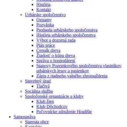
História
Kontakt
Urbárske spoločenstvo
Oznamy
Pozvánka
Predseda urbárskeho spoločenstva
História urbárskeho spoločenstva
Výbor a dozorná rada
Plán práce
Cenník dreva
Žiadosť o kúpu dreva
Správa o hospodárení
Stanovy Pozemkového spoločenstva vlastníkov
urbárskych lesov a pasienkov
Zápis z riadneho valného zhromaždenia
Stavebný úrad
Tlačivá
Sociálna služba
Spoločenské organizácie a kluby
Klub žien
Klub Dôchodcov
Poľovnícke združenie Hradište
Samospráva
Starosta obce
Kontakty