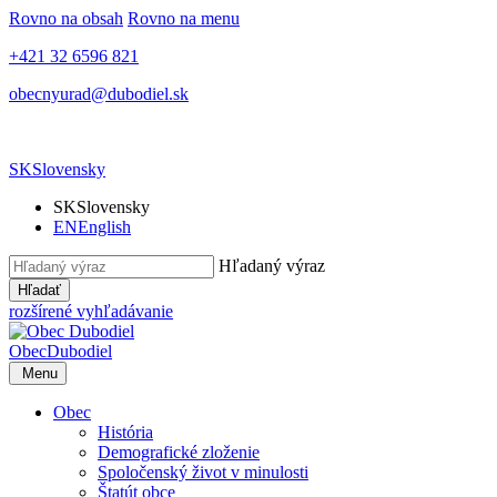
Rovno na obsah
Rovno na menu
+421 32 6596 821
obecnyurad@dubodiel.sk
SK
Slovensky
SK
Slovensky
EN
English
Hľadaný výraz
Hľadať
rozšírené vyhľadávanie
Obec
Dubodiel
Menu
Obec
História
Demografické zloženie
Spoločenský život v minulosti
Štatút obce