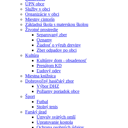
ÚPN obce
Služby v obci
Organizácie v obci
Miestny cintorín
Základná škola s materskou školou
Životné prostredie
Separovaný zber
Oznamy
Žiadosť o výrub dreviny
Zber odpadov po obci
Kultúra
Kultúrny dom - obsadenosť
Prenájom KD
Ľudový odev
Miestna knižnica
Dobrovoľný hasičský zbor
Výbor DHZ
Požiarny poriadok obce
Šport
Futbal
Stolný tenis
Farský úrad
Úmysly svätých omší
Upratovanie kostola
Ochrana osobných údajov