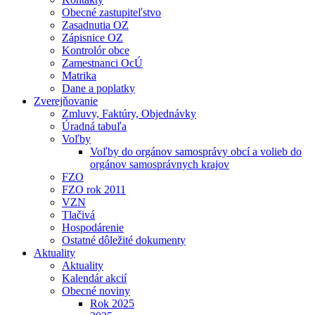
Obecné zastupiteľstvo
Zasadnutia OZ
Zápisnice OZ
Kontrolór obce
Zamestnanci OcÚ
Matrika
Dane a poplatky
Zverejňovanie
Zmluvy, Faktúry, Objednávky
Úradná tabuľa
Voľby
Voľby do orgánov samosprávy obcí a volieb do
orgánov samosprávnych krajov
FZO
FZO rok 2011
VZN
Tlačivá
Hospodárenie
Ostatné dôležité dokumenty
Aktuality
Aktuality
Kalendár akcií
Obecné noviny
Rok 2025