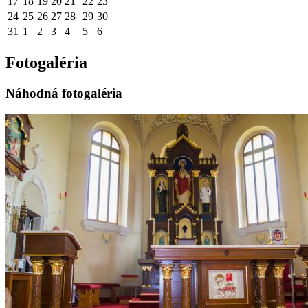
17
18
19
20
21
22
23
24
25
26
27
28
29
30
31
1
2
3
4
5
6
Fotogaléria
Náhodná fotogaléria