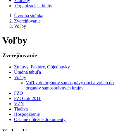
Odpady
Organizácie a kluby
Úvodná stránka
Zverejňovanie
Voľby
Voľby
Zverejňovanie
Zmluvy, Faktúry, Objednávky
Úradná tabuľa
Voľby
Voľby do orgánov samosprávy obcí a volieb do
orgánov samosprávnych krajov
FZO
FZO rok 2011
VZN
Tlačivá
Hospodárenie
Ostatné dôležité dokumenty