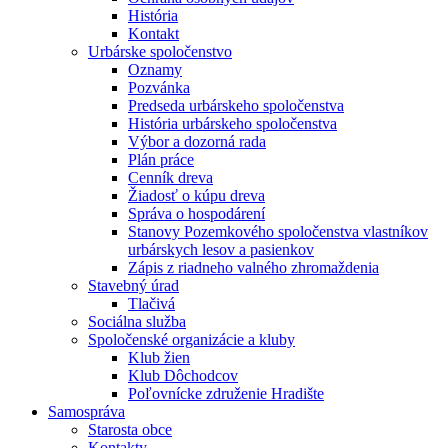
História
Kontakt
Urbárske spoločenstvo
Oznamy
Pozvánka
Predseda urbárskeho spoločenstva
História urbárskeho spoločenstva
Výbor a dozorná rada
Plán práce
Cenník dreva
Žiadosť o kúpu dreva
Správa o hospodárení
Stanovy Pozemkového spoločenstva vlastníkov
urbárskych lesov a pasienkov
Zápis z riadneho valného zhromaždenia
Stavebný úrad
Tlačivá
Sociálna služba
Spoločenské organizácie a kluby
Klub žien
Klub Dôchodcov
Poľovnícke združenie Hradište
Samospráva
Starosta obce
Kontakty