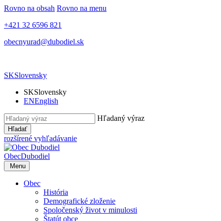
Rovno na obsah
Rovno na menu
+421 32 6596 821
obecnyurad@dubodiel.sk
SK
Slovensky
SK
Slovensky
EN
English
Hľadaný výraz
Hľadať
rozšírené vyhľadávanie
Obec
Dubodiel
Menu
Obec
História
Demografické zloženie
Spoločenský život v minulosti
Štatút obce