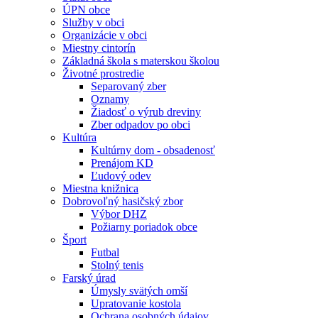
ÚPN obce
Služby v obci
Organizácie v obci
Miestny cintorín
Základná škola s materskou školou
Životné prostredie
Separovaný zber
Oznamy
Žiadosť o výrub dreviny
Zber odpadov po obci
Kultúra
Kultúrny dom - obsadenosť
Prenájom KD
Ľudový odev
Miestna knižnica
Dobrovoľný hasičský zbor
Výbor DHZ
Požiarny poriadok obce
Šport
Futbal
Stolný tenis
Farský úrad
Úmysly svätých omší
Upratovanie kostola
Ochrana osobných údajov