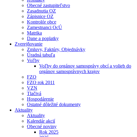
Obecné zastupiteľstvo
Zasadnutia OZ
Zápisnice OZ
Kontrolór obce
Zamestnanci OcÚ
Matrika
Dane a poplatky
Zverejňovanie
Zmluvy, Faktúry, Objednávky
Úradná tabuľa
Voľby
Voľby do orgánov samosprávy obcí a volieb do
orgánov samosprávnych krajov
FZO
FZO rok 2011
VZN
Tlačivá
Hospodárenie
Ostatné dôležité dokumenty
Aktuality
Aktuality
Kalendár akcií
Obecné noviny
Rok 2025