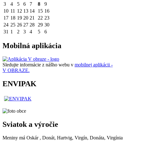
3
4
5
6
7
8
9
10
11
12
13
14
15
16
17
18
19
20
21
22
23
24
25
26
27
28
29
30
31
1
2
3
4
5
6
Mobilná aplikácia
Sledujte informácie z nášho webu v
mobilnej aplikácii -
V OBRAZE.
ENVIPAK
Sviatok a výročie
Meniny má
Oskár
, Donát, Hartvig, Virgín, Donáta, Virgínia