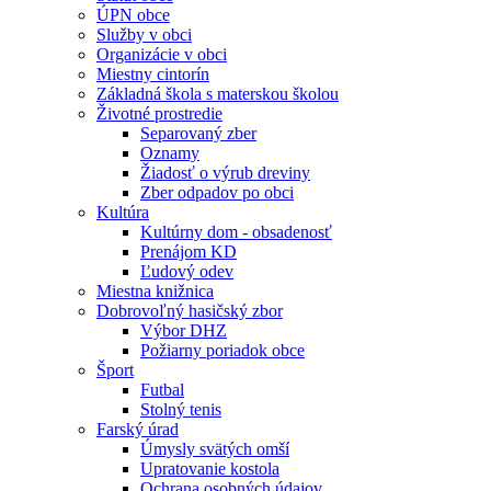
ÚPN obce
Služby v obci
Organizácie v obci
Miestny cintorín
Základná škola s materskou školou
Životné prostredie
Separovaný zber
Oznamy
Žiadosť o výrub dreviny
Zber odpadov po obci
Kultúra
Kultúrny dom - obsadenosť
Prenájom KD
Ľudový odev
Miestna knižnica
Dobrovoľný hasičský zbor
Výbor DHZ
Požiarny poriadok obce
Šport
Futbal
Stolný tenis
Farský úrad
Úmysly svätých omší
Upratovanie kostola
Ochrana osobných údajov