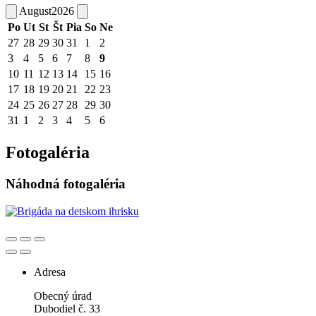
August
2026
Po
Ut
St
Št
Pia
So
Ne
27
28
29
30
31
1
2
3
4
5
6
7
8
9
10
11
12
13
14
15
16
17
18
19
20
21
22
23
24
25
26
27
28
29
30
31
1
2
3
4
5
6
Fotogaléria
Náhodná fotogaléria
Adresa
Obecný úrad
Dubodiel č. 33