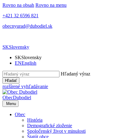
Rovno na obsah
Rovno na menu
+421 32 6596 821
obecnyurad@dubodiel.sk
SK
Slovensky
SK
Slovensky
EN
English
Hľadaný výraz
Hľadať
rozšírené vyhľadávanie
Obec
Dubodiel
Menu
Obec
História
Demografické zloženie
Spoločenský život v minulosti
Štatút obce