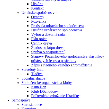
História
Kontakt
Urbárske spoločenstvo
Oznamy
Pozvánka
Predseda urbárskeho spoločenstva
História urbárskeho spoločenstva
Výbor a dozorná rada
Plán práce
Cenník dreva
Žiadosť o kúpu dreva
Správa o hospodárení
Stanovy Pozemkového spoločenstva vlastníkov
urbárskych lesov a pasienkov
Zápis z riadneho valného zhromaždenia
Stavebný úrad
Tlačivá
Sociálna služba
Spoločenské organizácie a kluby
Klub žien
Klub Dôchodcov
Poľovnícke združenie Hradište
Samospráva
Starosta obce
Kontakty