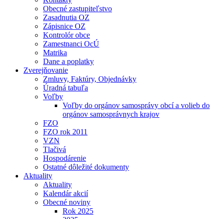
Obecné zastupiteľstvo
Zasadnutia OZ
Zápisnice OZ
Kontrolór obce
Zamestnanci OcÚ
Matrika
Dane a poplatky
Zverejňovanie
Zmluvy, Faktúry, Objednávky
Úradná tabuľa
Voľby
Voľby do orgánov samosprávy obcí a volieb do
orgánov samosprávnych krajov
FZO
FZO rok 2011
VZN
Tlačivá
Hospodárenie
Ostatné dôležité dokumenty
Aktuality
Aktuality
Kalendár akcií
Obecné noviny
Rok 2025